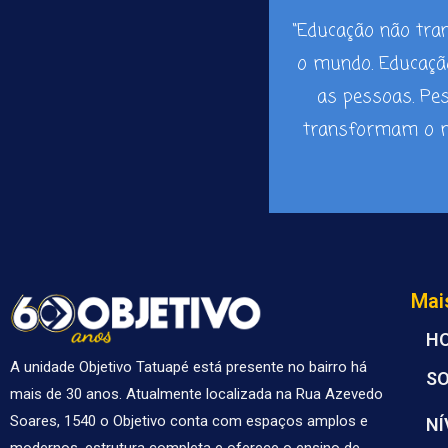
“Educação não tr
o mundo. Educaç
as pessoas. Pe
transformam o m
Mai
H
A unidade Objetivo Tatuapé está presente no bairro há
S
mais de 30 anos. Atualmente localizada na Rua Azevedo
Soares, 1540 o Objetivo conta com espaços amplos e
NÍ
modernos, estrutura completa e oferece o ensino de