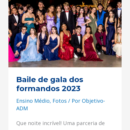
de
gala
dos
formandos
2023
Baile de gala dos
formandos 2023
Ensino Médio
,
Fotos
/ Por
Objetivo-
ADM
Que noite incrível! Uma parceria de