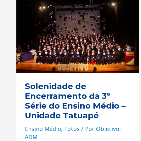
de
Encerramento
da
3ª
Série
do
Ensino
Médio
Solenidade de
–
Encerramento da 3ª
Unidade
Série do Ensino Médio –
Tatuapé
Unidade Tatuapé
Ensino Médio
,
Fotos
/ Por
Objetivo-
ADM