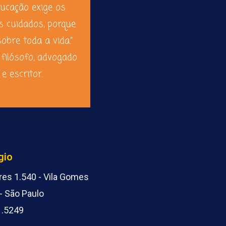
ducação exige os
s cuidados, porque
sobre toda a vida.”
 filósofo, advogado
e escritor.
gio
es 1.540 - Vila Gomes
- São Paulo
1.5249