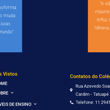
“A e
ansforma
maiore
ão muda
influi 
ssoas
Sêneca,
undo.”
s Vistos
Contatos do Colé
OME
Rua Azevedo Soar
OBRE
Cardim - Tatuapé 
Telefone: 11 294
VEIS DE ENSINO