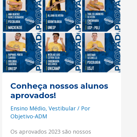
nossos
alunos
aprovados!
Conheça nossos alunos
aprovados!
Ensino Médio
,
Vestibular
/ Por
Objetivo-ADM
Os aprovados 2023 são nossos