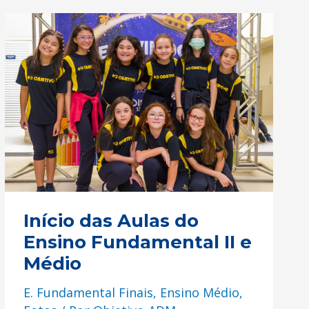
Início
das
Aulas
do
Ensino
Fundamental
II
e
Médio
Início das Aulas do
Ensino Fundamental II e
Médio
E. Fundamental Finais
,
Ensino Médio
,