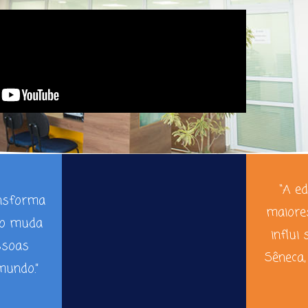
“A e
ansforma
maiore
ão muda
influi 
ssoas
Sêneca,
undo.”