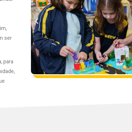
im,
m ser
, para
nidade,
ue