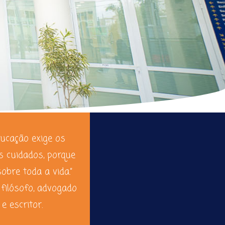
ducação exige os
s cuidados, porque
sobre toda a vida.”
 filósofo, advogado
e escritor.