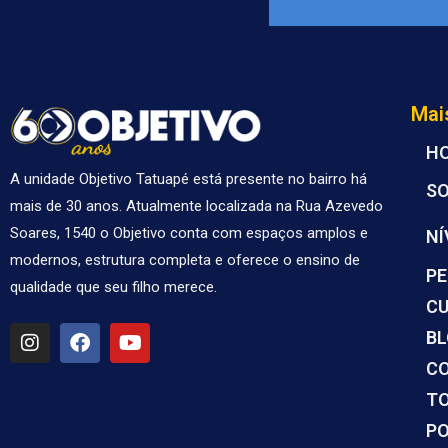
Mai
H
A unidade Objetivo Tatuapé está presente no bairro há
S
mais de 30 anos. Atualmente localizada na Rua Azevedo
Soares, 1540 o Objetivo conta com espaços amplos e
NÍ
modernos, estrutura completa e oferece o ensino de
PE
qualidade que seu filho merece.
CU
I
F
Y
B
n
a
o
s
c
u
C
t
e
t
TO
a
b
u
g
o
b
PO