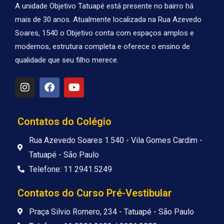
A unidade Objetivo Tatuapé está presente no bairro há
mais de 30 anos. Atualmente localizada na Rua Azevedo
Soares, 1540 o Objetivo conta com espaços amplos e
modernos, estrutura completa e oferece o ensino de
qualidade que seu filho merece.
I
F
Y
n
a
o
s
c
u
t
e
t
a
b
u
Contatos do Colégio
g
o
b
r
o
e
Rua Azevedo Soares 1.540 - Vila Gomes Cardim -
a
k
Tatuapé - São Paulo
m
Telefone: 11 2941.5249
Contatos do Curso Pré-Vestibular
Praça Silvio Romero, 234 - Tatuapé - São Paulo