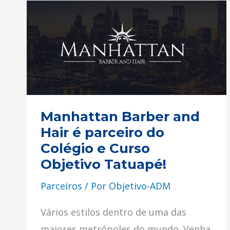
Manhattan
Barber
and
Hair
é
parceiro
do
Manhattan Barber and
Colégio
Hair é parceiro do
e
Colégio e Curso
Curso
Objetivo Tatuapé!
Objetivo
Parceiros
/ Por
Objetivo-ADM
Tatuapé!
Vários estilos dentro de uma das
maiores metrópoles do mundo. Venha