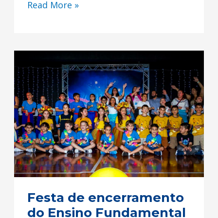
Read More »
Festa
de
encerramento
do
Ensino
Fundamental
I
Festa de encerramento
do Ensino Fundamental