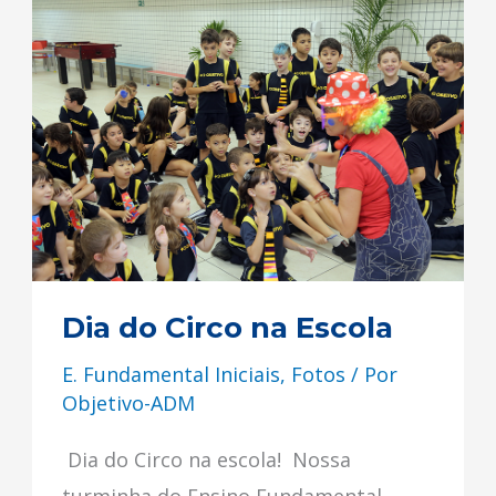
Dia
do
Circo
na
Escola
Dia do Circo na Escola
E. Fundamental Iniciais
,
Fotos
/ Por
Objetivo-ADM
Dia do Circo na escola! Nossa