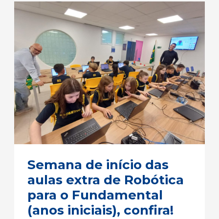
Semana
de
início
das
aulas
extra
de
Robótica
para
o
Semana de início das
Fundamental
aulas extra de Robótica
(anos
para o Fundamental
iniciais),
(anos iniciais), confira!
confira!