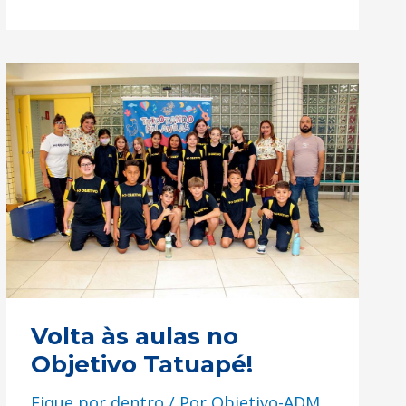
Volta
às
aulas
no
Objetivo
Tatuapé!
Volta às aulas no
Objetivo Tatuapé!
Fique por dentro
/ Por
Objetivo-ADM