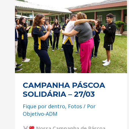
CAMPANHA
PÁSCOA
SOLIDÁRIA
–
27/03
CAMPANHA PÁSCOA
SOLIDÁRIA – 27/03
Fique por dentro
,
Fotos
/ Por
Objetivo-ADM
Nossa Campanha de Páscoa