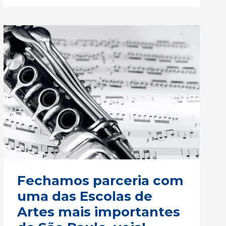
Fechamos
parceria
com
uma
das
Escolas
de
Artes
mais
Fechamos parceria com
importantes
uma das Escolas de
de
Artes mais importantes
São