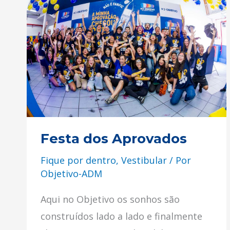
dos
Aprovados
Festa dos Aprovados
Fique por dentro
,
Vestibular
/ Por
Objetivo-ADM
Aqui no Objetivo os sonhos são
construídos lado a lado e finalmente