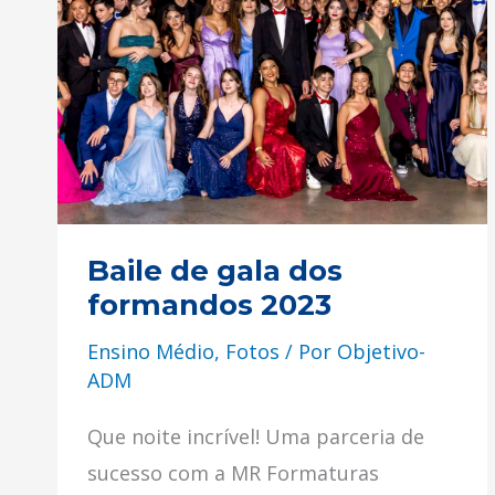
gala
dos
formandos
2023
Baile de gala dos
formandos 2023
Ensino Médio
,
Fotos
/ Por
Objetivo-
ADM
Que noite incrível! Uma parceria de
sucesso com a MR Formaturas