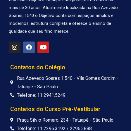
mais de 30 anos. Atualmente localizada na Rua Azevedo
Soares, 1540 o Objetivo conta com espaços amplos e
modernos, estrutura completa e oferece o ensino de
qualidade que seu filho merece.
I
F
Y
n
a
o
s
c
u
t
e
t
a
b
u
Contatos do Colégio
g
o
b
r
o
e
Rua Azevedo Soares 1.540 - Vila Gomes Cardim -
a
k
Tatuapé - São Paulo
m
Telefone: 11 2941.5249
Contatos do Curso Pré-Vestibular
Praça Silvio Romero, 234 - Tatuapé - São Paulo
Telefone: 11 2296.3192 / 2296.3888