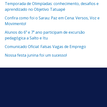
Temporada de Olimpíadas: conhecimento, desafios e
aprendizado no Objetivo Tatuapé
Confira como foi o Sarau: Paz em Cena: Versos, Voz e
Movimento!
Alunos do 6º e 7º ano participam de excursão
pedagógica a Salto e Itu
Comunicado Oficial: Falsas Vagas de Emprego
Nossa festa junina foi um sucesso!