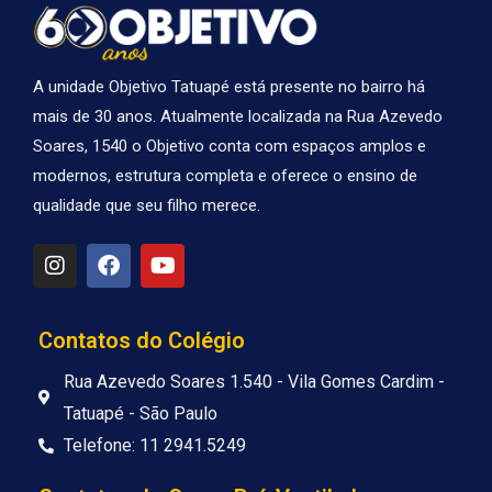
A unidade Objetivo Tatuapé está presente no bairro há
mais de 30 anos. Atualmente localizada na Rua Azevedo
Soares, 1540 o Objetivo conta com espaços amplos e
modernos, estrutura completa e oferece o ensino de
qualidade que seu filho merece.
I
F
Y
n
a
o
s
c
u
t
e
t
a
b
u
Contatos do Colégio
g
o
b
r
o
e
Rua Azevedo Soares 1.540 - Vila Gomes Cardim -
a
k
Tatuapé - São Paulo
m
Telefone: 11 2941.5249