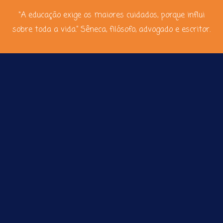
“A educação exige os maiores cuidados, porque influi
sobre toda a vida.” Sêneca, filósofo, advogado e escritor.