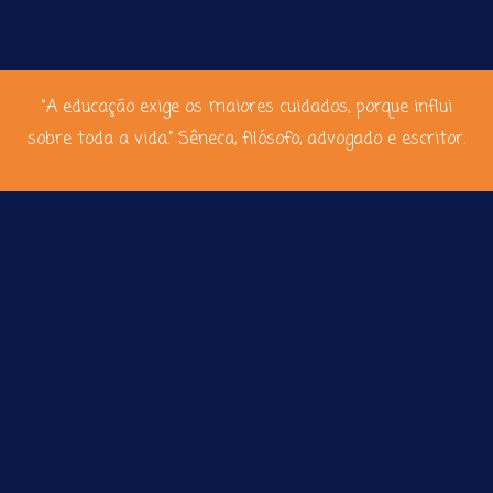
“A educação exige os maiores cuidados, porque influi
sobre toda a vida.” Sêneca, filósofo, advogado e escritor.