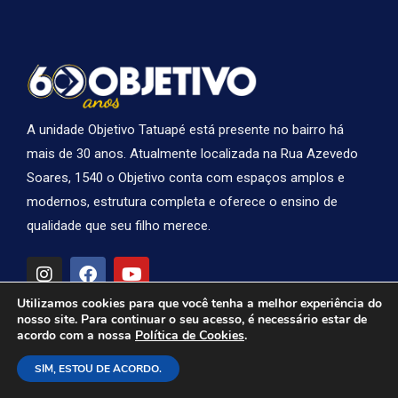
A unidade Objetivo Tatuapé está presente no bairro há
mais de 30 anos. Atualmente localizada na Rua Azevedo
Soares, 1540 o Objetivo conta com espaços amplos e
modernos, estrutura completa e oferece o ensino de
qualidade que seu filho merece.
I
F
Y
n
a
o
s
c
u
Utilizamos cookies para que você tenha a melhor experiência do
t
e
t
nosso site. Para continuar o seu acesso, é necessário estar de
a
b
u
Contatos do Colégio
acordo com a nossa
Política de Cookies
.
g
o
b
r
o
e
Rua Azevedo Soares 1.540 - Vila Gomes Cardim -
SIM, ESTOU DE ACORDO.
a
k
Tatuapé - São Paulo