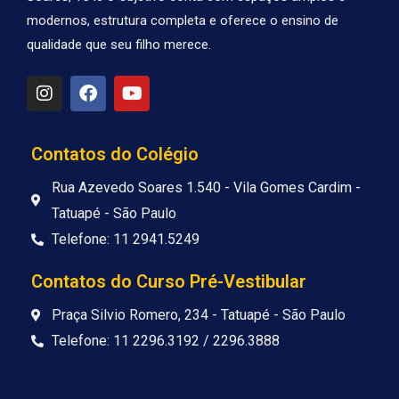
modernos, estrutura completa e oferece o ensino de
qualidade que seu filho merece.
I
F
Y
n
a
o
s
c
u
t
e
t
a
b
u
Contatos do Colégio
g
o
b
r
o
e
Rua Azevedo Soares 1.540 - Vila Gomes Cardim -
a
k
Tatuapé - São Paulo
m
Telefone: 11 2941.5249
Contatos do Curso Pré-Vestibular
Praça Silvio Romero, 234 - Tatuapé - São Paulo
Telefone: 11 2296.3192 / 2296.3888