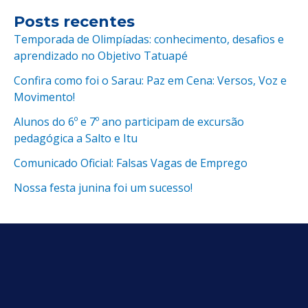
Posts recentes
Temporada de Olimpíadas: conhecimento, desafios e
aprendizado no Objetivo Tatuapé
Confira como foi o Sarau: Paz em Cena: Versos, Voz e
Movimento!
Alunos do 6º e 7º ano participam de excursão
pedagógica a Salto e Itu
Comunicado Oficial: Falsas Vagas de Emprego
Nossa festa junina foi um sucesso!