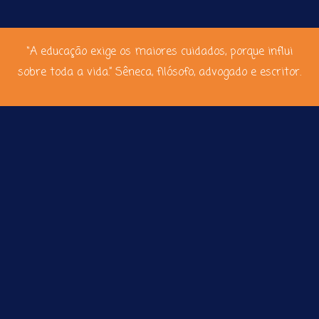
“A educação exige os maiores cuidados, porque influi
sobre toda a vida.” Sêneca, filósofo, advogado e escritor.