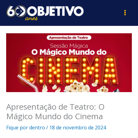
Ir
para
o
conteúdo
Apresentação de Teatro: O
Mágico Mundo do Cinema
Fique por dentro
/
18 de novembro de 2024