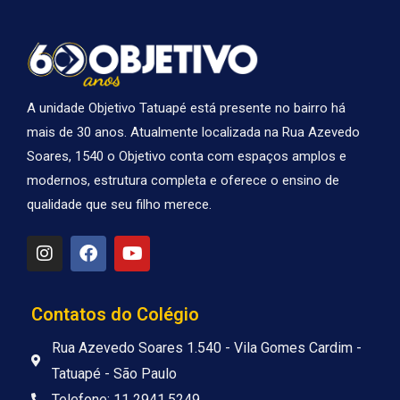
A unidade Objetivo Tatuapé está presente no bairro há
mais de 30 anos. Atualmente localizada na Rua Azevedo
Soares, 1540 o Objetivo conta com espaços amplos e
modernos, estrutura completa e oferece o ensino de
qualidade que seu filho merece.
I
F
Y
n
a
o
s
c
u
t
e
t
a
b
u
Contatos do Colégio
g
o
b
r
o
e
Rua Azevedo Soares 1.540 - Vila Gomes Cardim -
a
k
Tatuapé - São Paulo
m
Telefone: 11 2941.5249