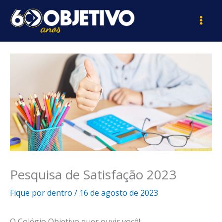
Ir
para
o
conteúdo
Pesquisa de Satisfação 2023
Fique por dentro
/
16 de agosto de 2023
O Colégio Objetivo quer ouvir você!