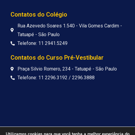
s
c
u
t
e
t
a
b
u
Contatos do Colégio
g
o
b
r
o
e
Rua Azevedo Soares 1.540 - Vila Gomes Cardim -
a
k
Tatuapé - São Paulo
m
Telefone: 11 2941.5249
Contatos do Curso Pré-Vestibular
Praça Silvio Romero, 234 - Tatuapé - São Paulo
Telefone: 11 2296.3192 / 2296.3888
Utilizamos cookies para que você tenha a melhor experiência do