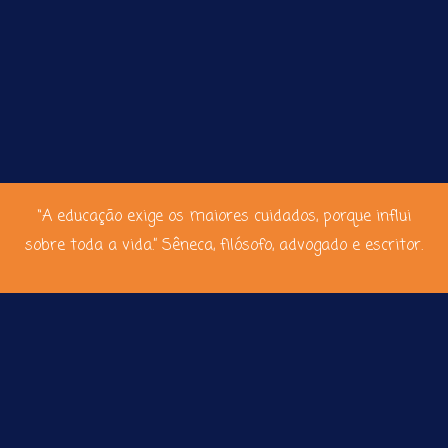
“A educação exige os maiores cuidados, porque influi
sobre toda a vida.” Sêneca, filósofo, advogado e escritor.